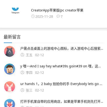
CreatorApp苹果版(pc creator苹果
2025-11-28
7
最新留言
户需点击桌面上的游戏中心图标，进入游戏中心后搜索咸鱼之王，下载安装游戏后再进行登录手动安装游戏并登录如已安装MuMu模拟器但未预安装咸鱼之王，用户可点击模拟器内的“下载安卓版”按钮，下载咸鱼之王的apk文件下载完成后，将apk文件直接拖入
王五
02-12
y 嘿~~And I say hey what#39s goin#39 on 嘿，这是怎么了 And I say hey 嘿~~I said hey what#39s goin#39 on 嘿，这是怎么了 And I t
李四
02-12
ur hands 1，2 baby 拍拍你的手 Everybody lets go ha ha ha ha 让每个人都去哈哈哈哈 I want yall ladies clap again 我想女士们再次拍手 Let m
张三
02-12
打开手机里自带的应用商店，如果是苹果手机则先打开APP STORE2在应用商店或者APP STORE里的搜索框搜索“支付宝”，3在搜索结果中选择 支付宝 下载并安装4安装完成后即可在手机桌面打开运行支付宝包括安卓版和苹果版，需要对应手机系统进行下载安卓版。应用宝是腾讯推出的应用商店，主要面