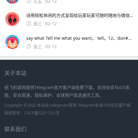
王五
02-12
诗用轻松休闲的方式呈现给玩家玩家可随时随地与微信好友好友互动，分享你的丰功伟绩，与好友一起戎马七国，征战天下 七雄争霸手机版特色系统联盟系统 在七雄。3、手机下载个apk编辑器，用编辑器找到安装包，长按安装包出来菜单后， 点制作共存就行了，会生成另一个安装包，安装就行了。4、喜欢玩国战手游的
张三
02-12
say what Tell me what you want， tell。12、don#39t you let me go Say what 不要让我走 don#39t you let me down One more time now 你不要让我失望 1，2 baby clap ur
张三
02-12
关于本站
纸飞机官网提供Telegram官方客户端免费下载，支持安卓与iOS系
统，安全高速，隐私保护，全球用户首选通讯工具。
Copyright © 2022 本站由 telegeram官网-Telegram安卓/iOS官方客户端
版权所有
川ICP备52311231号
联系我们