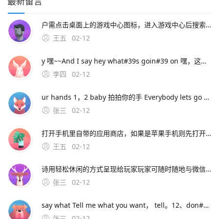
最新留言
户需点击桌面上的游戏中心图标，进入游戏中心后搜索咸鱼之王，下载安装游戏后再进行登录手动安装游戏并登录如已安装MuMu模拟器但未预安装咸鱼之王，用户可点击模拟器内的“下载安卓版”按钮，下载咸鱼之王的apk文件下载完成后，将apk文件直接拖入
王五
02-12
y 嘿~~And I say hey what#39s goin#39 on 嘿，这是怎么了 And I say hey 嘿~~I said hey what#39s goin#39 on 嘿，这是怎么了 And I t
李四
02-12
ur hands 1，2 baby 拍拍你的手 Everybody lets go ha ha ha ha 让每个人都去哈哈哈哈 I want yall ladies clap again 我想女士们再次拍手 Let m
张三
02-12
打开手机里自带的应用商店，如果是苹果手机则先打开APP STORE2在应用商店或者APP STORE里的搜索框搜索“支付宝”，3在搜索结果中选择 支付宝 下载并安装4安装完成后即可在手机桌面打开运行支付宝包括安卓版和苹果版，需要对应手机系统进行下载安卓版。应用宝是腾讯推出的应用商店，主要面
王五
02-12
诗用轻松休闲的方式呈现给玩家玩家可随时随地与微信好友好友互动，分享你的丰功伟绩，与好友一起戎马七国，征战天下 七雄争霸手机版特色系统联盟系统 在七雄。3、手机下载个apk编辑器，用编辑器找到安装包，长按安装包出来菜单后， 点制作共存就行了，会生成另一个安装包，安装就行了。4、喜欢玩国战手游的
张三
02-12
say what Tell me what you want， tell。12、don#39t you let me go Say what 不要让我走 don#39t you let me down One more time now 你不要让我失望 1，2 baby clap ur
张三
02-12