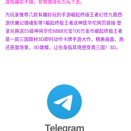
游戏确实不错，非常值得长久玩下去。
为玩家推荐几款有趣好玩的手游崛起终级王者幻世九歌西
游伏魔记镇魂街等1崛起终极王者送神医华佗网页链接 登
录兑换送SS级神将华佗6888元宝100万金币崛起终极王者
是一款三国题材3D即时动作卡牌手游大作，精美画面，高
还原度场景，3D建模，让你身临其境感受真三国！3D。