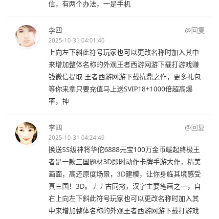
信，有两个办法，一是手机
李四
@回复
2025-10-31 04:01:40
上向左下斜此符号玩家也可以更改名称时加入其中
来增加整体名称的外观王者西游网游下载打游戏赚
钱微信提取 王者西游网游下载抗鼎之作，更多礼包
等你来拿只要充值马上送SVIP18+1000倍超高爆
率，神
李四
@回复
2025-10-31 04:24:49
换送SS级神将华佗6888元宝100万金币崛起终极王
者是一款三国题材3D即时动作卡牌手游大作，精美
画面，高还原度场景，3D建模，让你身临其境感受
真三国！3D。丿丿古同撇，汉字主要笔画之一，自
右上向左下斜此符号玩家也可以更改名称时加入其
中来增加整体名称的外观王者西游网游下载打游戏