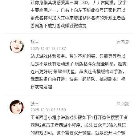
让你身临其境感受真三国！3D。丿丿古同撇，汉字
主要笔画之一，自右上向左下斜此符号玩家也可以
更改名称时加入其中来增加整体名称的外观王者西
游网游下载打游戏赚钱微信提
张三
@回复
2025-10-31 13:57:37
站式游戏体验服务。暂时不能购买，只能等等看以
后是不是还有活动送了 横版格斗荣耀全明星，超爽
连击更好玩 荣耀全明星，超爽连击横版格斗手游，
武器装备自由打造！快来一起组队，挑战副本！福
建灰常友趣
张三
@回复
2025-10-31 03:35:50
王者西游小程序进游戏步骤如下1打开微信搜索王者
西游2点击王者西游小程序，关注公众号3输入想玩
的游戏即可。这个需要双开微信，就是说开两个微