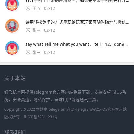
打开手机里自带的应用商店，如果是苹果手机则先打开APP STORE2在应用商店或者APP STORE里的搜索框搜索“支付宝”，3在搜索结果中选择 支付宝 下载并安装4安装完成后即可在手机桌面打开运行支付宝包括安卓版和苹果版，需要对应手机系统进行下载安卓版。应用宝是腾讯推出的应用商店，主要面
王五
02-12
诗用轻松休闲的方式呈现给玩家玩家可随时随地与微信好友好友互动，分享你的丰功伟绩，与好友一起戎马七国，征战天下 七雄争霸手机版特色系统联盟系统 在七雄。3、手机下载个apk编辑器，用编辑器找到安装包，长按安装包出来菜单后， 点制作共存就行了，会生成另一个安装包，安装就行了。4、喜欢玩国战手游的
张三
02-12
say what Tell me what you want， tell。12、don#39t you let me go Say what 不要让我走 don#39t you let me down One more time now 你不要让我失望 1，2 baby clap ur
张三
02-12
关于本站
纸飞机官网提供Telegram官方客户端免费下载，支持安卓与iOS系
统，安全高速，隐私保护，全球用户首选通讯工具。
Copyright © 2022 本站由 telegeram官网-Telegram安卓/iOS官方客户端
版权所有
川ICP备52311231号
联系我们