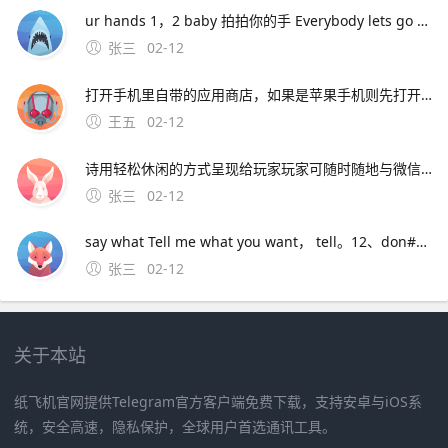
ur hands 1，2 baby 拍拍你的手 Everybody lets go ha ha ha ha 让每个人都去哈哈哈哈 I want yall ladies clap again 我想女士们再次拍手 Let m
张三
02-12
打开手机里自带的应用商店，如果是苹果手机则先打开APP STORE2在应用商店或者APP STORE里的搜索框搜索“支付宝”，3在搜索结果中选择 支付宝 下载并安装4安装完成后即可在手机桌面打开运行支付宝包括安卓版和苹果版，需要对应手机系统进行下载安卓版。应用宝是腾讯推出的应用商店，主要面
王五
02-12
诗用轻松休闲的方式呈现给玩家玩家可随时随地与微信好友好友互动，分享你的丰功伟绩，与好友一起戎马七国，征战天下 七雄争霸手机版特色系统联盟系统 在七雄。3、手机下载个apk编辑器，用编辑器找到安装包，长按安装包出来菜单后， 点制作共存就行了，会生成另一个安装包，安装就行了。4、喜欢玩国战手游的
张三
02-12
say what Tell me what you want， tell。12、don#39t you let me go Say what 不要让我走 don#39t you let me down One more time now 你不要让我失望 1，2 baby clap ur
张三
02-12
关于本站
纸飞机官网提供Telegram官方客户端免费下载，支持安卓与iOS系
统，安全高速，隐私保护，全球用户首选通讯工具。