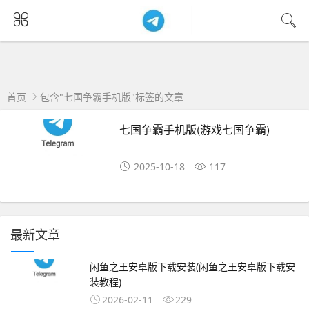
首页
包含"七国争霸手机版"标签的文章
七国争霸手机版(游戏七国争霸)
2025-10-18
117
最新文章
闲鱼之王安卓版下载安装(闲鱼之王安卓版下载安
装教程)
2026-02-11
229