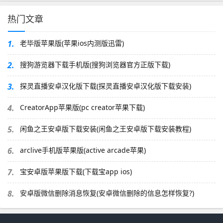
热门文章
1.
老毕版苹果版(苹果ios内测版迅雷)
2.
搜狗游览器下载手机版(搜狗浏览器官方正版下载)
3.
探灵直播安卓汉化版下载(探灵直播安卓汉化版下载安装)
4.
CreatorApp苹果版(pc creator苹果下载)
5.
闲鱼之王安卓版下载安装(闲鱼之王安卓版下载安装教程)
6.
arclive手机版苹果版(active arcade苹果)
7.
宝安卓版苹果版下载(下载宝app ios)
8.
安卓版微信删除消息恢复(安卓微信删除的信息怎样恢复?)