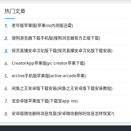
热门文章
1.
老毕版苹果版(苹果ios内测版迅雷)
2.
搜狗游览器下载手机版(搜狗浏览器官方正版下载)
3.
探灵直播安卓汉化版下载(探灵直播安卓汉化版下载安装)
4.
CreatorApp苹果版(pc creator苹果下载)
5.
arclive手机版苹果版(active arcade苹果)
6.
闲鱼之王安卓版下载安装(闲鱼之王安卓版下载安装教程)
7.
宝安卓版苹果版下载(下载宝app ios)
8.
安卓版微信删除消息恢复(安卓微信删除的信息怎样恢复?)