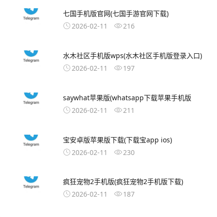
七国手机版官网(七国手游官网下载)
2026-02-11
216
水木社区手机版wps(水木社区手机版登录入口)
2026-02-11
197
saywhat苹果版(whatsapp下载苹果手机版
2026-02-11
211
宝安卓版苹果版下载(下载宝app ios)
2026-02-11
230
疯狂宠物2手机版(疯狂宠物2手机版下载)
2026-02-11
187