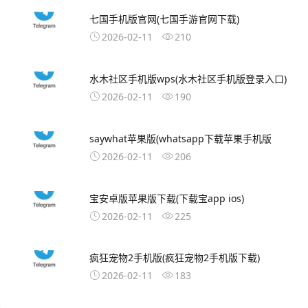
七国手机版官网(七国手游官网下载)
2026-02-11
210
水木社区手机版wps(水木社区手机版登录入口)
2026-02-11
190
saywhat苹果版(whatsapp下载苹果手机版
2026-02-11
206
宝安卓版苹果版下载(下载宝app ios)
2026-02-11
225
疯狂宠物2手机版(疯狂宠物2手机版下载)
2026-02-11
183