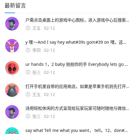
最新留言
户需点击桌面上的游戏中心图标，进入游戏中心后搜索咸鱼之王，下载安装游戏后再进行登录手动安装游戏并登录如已安装MuMu模拟器但未预安装咸鱼之王，用户可点击模拟器内的“下载安卓版”按钮，下载咸鱼之王的apk文件下载完成后，将apk文件直接拖入
王五
02-12
y 嘿~~And I say hey what#39s goin#39 on 嘿，这是怎么了 And I say hey 嘿~~I said hey what#39s goin#39 on 嘿，这是怎么了 And I t
李四
02-12
ur hands 1，2 baby 拍拍你的手 Everybody lets go ha ha ha ha 让每个人都去哈哈哈哈 I want yall ladies clap again 我想女士们再次拍手 Let m
张三
02-12
打开手机里自带的应用商店，如果是苹果手机则先打开APP STORE2在应用商店或者APP STORE里的搜索框搜索“支付宝”，3在搜索结果中选择 支付宝 下载并安装4安装完成后即可在手机桌面打开运行支付宝包括安卓版和苹果版，需要对应手机系统进行下载安卓版。应用宝是腾讯推出的应用商店，主要面
王五
02-12
诗用轻松休闲的方式呈现给玩家玩家可随时随地与微信好友好友互动，分享你的丰功伟绩，与好友一起戎马七国，征战天下 七雄争霸手机版特色系统联盟系统 在七雄。3、手机下载个apk编辑器，用编辑器找到安装包，长按安装包出来菜单后， 点制作共存就行了，会生成另一个安装包，安装就行了。4、喜欢玩国战手游的
张三
02-12
say what Tell me what you want， tell。12、don#39t you let me go Say what 不要让我走 don#39t you let me down One more time now 你不要让我失望 1，2 baby clap ur