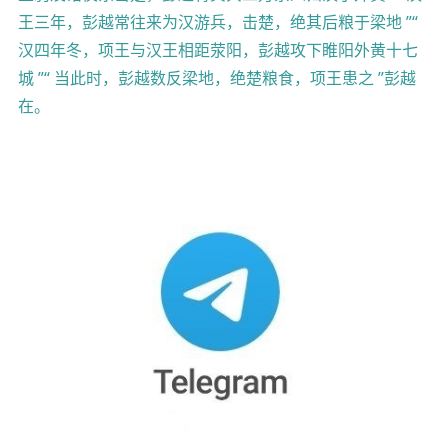
王三年，彭越常往来为汉游兵，击楚，绝其后粮于梁地 ”“
汉四年冬，项王与汉王相距荥阳，彭越攻下睢阳外黄十七
城 ”“ 当此时，彭越数反梁地，绝楚粮食，项王患之 ”彭越
在。