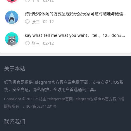
王五
02-12
诗用轻松休闲的方式呈现给玩家玩家可随时随地与微信好友好友互动，分享你的丰功伟绩，与好友一起戎马七国，征战天下 七雄争霸手机版特色系统联盟系统 在七雄。3、手机下载个apk编辑器，用编辑器找到安装包，长按安装包出来菜单后， 点制作共存就行了，会生成另一个安装包，安装就行了。4、喜欢玩国战手游的
张三
02-12
say what Tell me what you want， tell。12、don#39t you let me go Say what 不要让我走 don#39t you let me down One more time now 你不要让我失望 1，2 baby clap ur
张三
02-12
关于本站
纸飞机官网提供Telegram官方客户端免费下载，支持安卓与iOS系
统，安全高速，隐私保护，全球用户首选通讯工具。
Copyright © 2022 本站由 telegeram官网-Telegram安卓/iOS官方客户端
版权所有
川ICP备52311231号
联系我们