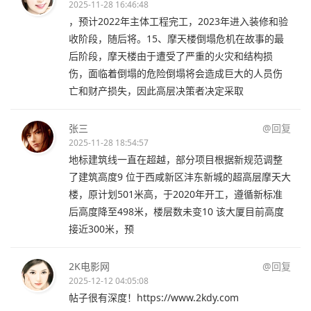
2025-11-28 16:46:48
，预计2022年主体工程完工，2023年进入装修和验
收阶段，随后将。15、摩天楼倒塌危机在故事的最
后阶段，摩天楼由于遭受了严重的火灾和结构损
伤，面临着倒塌的危险倒塌将会造成巨大的人员伤
亡和财产损失，因此高层决策者决定采取
张三
@回复
2025-11-28 18:54:57
地标建筑线一直在超越，部分项目根据新规范调整
了建筑高度9 位于西咸新区沣东新城的超高层摩天大
楼，原计划501米高，于2020年开工，遵循新标准
后高度降至498米，楼层数未变10 该大厦目前高度
接近300米，预
2K电影网
@回复
2025-12-12 04:05:08
帖子很有深度！https://www.2kdy.com