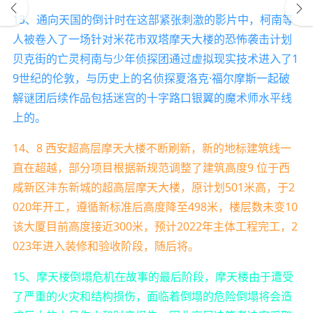
13、通向天国的倒计时在这部紧张刺激的影片中，柯南等
人被卷入了一场针对米花市双塔摩天大楼的恐怖袭击计划
贝克街的亡灵柯南与少年侦探团通过虚拟现实技术进入了1
9世纪的伦敦，与历史上的名侦探夏洛克·福尔摩斯一起破
解谜团后续作品包括迷宫的十字路口银翼的魔术师水平线
上的。
14、8 西安超高层摩天大楼不断刷新，新的地标建筑线一
直在超越，部分项目根据新规范调整了建筑高度9 位于西
咸新区沣东新城的超高层摩天大楼，原计划501米高，于2
020年开工，遵循新标准后高度降至498米，楼层数未变10
该大厦目前高度接近300米，预计2022年主体工程完工，2
023年进入装修和验收阶段，随后将。
15、摩天楼倒塌危机在故事的最后阶段，摩天楼由于遭受
了严重的火灾和结构损伤，面临着倒塌的危险倒塌将会造