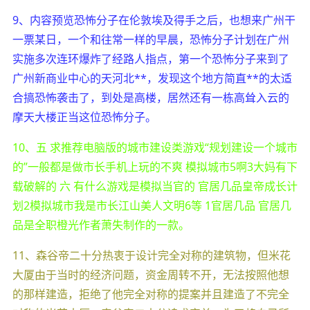
9、内容预览恐怖分子在伦敦埃及得手之后，也想来广州干
一票某日，一个和往常一样的早晨，恐怖分子计划在广州
实施多次连环爆炸了经路人指点，第一个恐怖分子来到了
广州新商业中心的天河北**，发现这个地方简直**的太适
合搞恐怖袭击了，到处是高楼，居然还有一栋高耸入云的
摩天大楼正当这位恐怖分子。
10、五 求推荐电脑版的城市建设类游戏“规划建设一个城市
的”一般都是做市长手机上玩的不爽 模拟城市5啊3大妈有下
载破解的 六 有什么游戏是模拟当官的 官居几品皇帝成长计
划2模拟城市我是市长江山美人文明6等 1官居几品 官居几
品是全职橙光作者萧失制作的一款。
11、森谷帝二十分热衷于设计完全对称的建筑物，但米花
大厦由于当时的经济问题，资金周转不开，无法按照他想
的那样建造，拒绝了他完全对称的提案并且建造了不完全